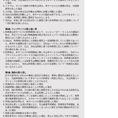
火災、停電、天災地変などの不可抗力により本サービスの運営ができなくなっ
た場合
トラブル、サービス提供の中断又は停止、本サービスとの連携の停止、仕様変
更等が生じた場合
その他、当社が停止又は中断を合理的に必要と判断した場合
当社の合理的な判断により、本サービスの提供を終了することができます。こ
の場合、利用者に事前に通知するものとします。
当社は、本条に基づき当社が行った措置に基づき利用者に生じた損害について
一切の責任を負いません。
第8条. ウェブサイトの取り扱い等
利用者は本サービスの利用環境に応じて、コンピューター・ウィルスの感染の
防止、不正アクセス及び情報漏洩の防止等のセキュリティ対策を自らの費用と
責任において講じるものとします。
当社は、利用者が送受信した情報を運営上一定期間保存していた場合であって
も、保存する義務を負うものではなく、当社はいつでもこれらの情報を削除で
きるものとします。なお、当社は削除に基づき利用者に生じた損害について一
切の責任を負いません。
利用者は、本サービスの利用開始に際し又は本サービスの利用中に、当社ウェ
ブサイトからダウンロードその他の方法によりソフトウェア等を利用者のコン
ピューター、スマートフォン等にインストールする場合には、利用者が保有す
る情報の消滅若しくは改変又は機器の故障、損傷等が生じないよう十分な注意
を払うものとし、当社は利用者に発生したかかる損害について一切責任を負わ
ないものとします。
第9条. 契約の取り消し
以下の各号のいずれかの事由に該当する場合は、事前に通知又は催告すること
なく、当該利用者について本サービスの利用を一時的に停止し、又は利用ユー
ザーとしての利用を取り消すことができます。
本規約のいずれかの条項に違反した場合
登録情報に虚偽の事実があることが判明した場合
当社、他の利用者、その他の第三者に損害を生じさせるおそれのある目的又は
方法で本サービスを利用した、又は利用しようとした場合
媒体運営会社が開示している規約に違反したことその他の理由によって、利用
者が媒体運営会社から、そのサービスの提供や連携を受けられなくなった場合
手段の如何を問わず、本サービスの運営を妨害した場合
支払停止若しくは支払不能となり、又は破産手続開始、民事再生手続開始、会
社更生手続開始、特別清算開始若しくはこれらに類する手続の開始の申立てが
あった場合
租税公課の滞納処分を受けた場合
前項各号のいずれかの事由に該当した場合、直ちに当社に対して全ての債務ま