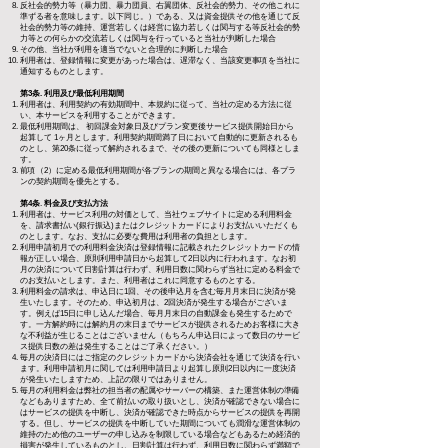
反社会的勢力等（暴力団、暴力団員、右翼団体、反社会的勢力、その他これに
準ずる者を意味します。以下同じ。）である、又は資金提供その他を通じて反
社会的勢力等の維持、運営若しくは経営に協力若しくは関与する等反社会的勢
力等との何らかの交流若しくは関与を行っていると当社が判断した場合
その他、当社が利用を適当でないと合理的に判断した場合
利用者は、登録情報に変更があった場合は、遅滞なく、当該変更事項を当社に
通知するものとします。
第3条. 利用及び最低利用期間
利用者は、利用契約の有効期間中、本規約に従って、当社の定める方法に従
い、本サービスを利用することができます。
最低利用期間は、 初回課金対象日及びプラン変更後サービス提供開始日から
起算して 1ヶ月とします。利用契約期間満了日において自動的に更新されるも
のとし、第20条に従って解約されるまで、その後の更新についても同様としま
す。
​前項（2）に定める最低利用期間が各プランの期間と異なる場合には、各プラ
ンの契約期間を優先とする。
第4条
.
料金及び支払方法
利用者は、サービス利用の対価として、当社ウェブサイトに定める利用料金
を、請求書払い(銀行振込)またはクレジットカードによりお支払いいただくも
のとします。なお、支払に必要な費用は利用者の負担とします。
利用申請初月での利用料金決済は登録情報に記載されたクレジットカードの情
報が正しい場合、原則利用申請日から起算して2日以内に行われます。なお初
月の決済について日割計算は行わず、利用日数に関わらず当社に定める料金で
のお支払いとします。また、利用者はこれに同意するものとする。
利用料金の請求は、申込日に1回、その後申込月を含む毎月月末日に決済が発
生いたします。そのため、申込初月は、2回決済が発生する場合がございま
す。例えば15日に申し込んだ場合、毎月月末日の自動課金も発生するためで
す。一方解約時には解約月の末日までサービスが提供されるためお客様に大き
な不利益が生じることはございません（もちろん申込日によって数日のサービ
ス提供日数の差は発生することはご了承ください。）
毎月の決済日にはご指定のクレジットカードから決済会社を通じて決済を行い
ます。利用申請初月に関しては利用申請日より起算し原則2日以内に一度決済
が発生いたしますため、上記の限りではありません。
毎月の利用料金は弊社の担当者の配属やサーバーの構築、また運営体制の準備
などもありますため、全て前払いの取り扱いとし、決済が確認できない場合に
はサービスの提供を中断し、決済が確認できた時点からサービスの提供を再開
する。但し、サービスの提供を中断していた期間についても潤滑な運営体制の
維持のため他のユーザーの申し込みを制限している場合などもあるため経済的
損害が発生しているものとし、日割計算は行わず、利用日数に関わらず満額で