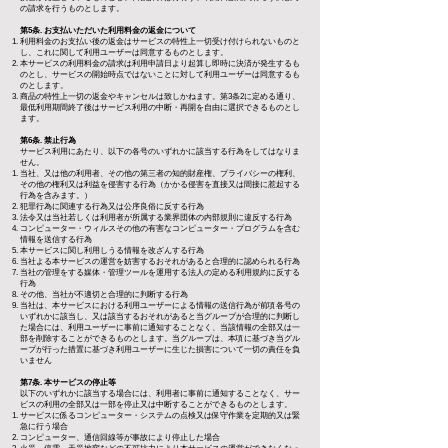
の請求を行うものとします。
第5条. お支払いただいた利用料金の返金について
利用料金のお支払い後の返金はサービスの特性上一切受け付けられないものと
し、これに関して利用ユーザーは同意するものとします。
本サービスの利用料金の請求は利用申請日より起算し即時に決済が発生するも
のとし、サービスの開始時点ではないことに対して利用ユーザーは同意するも
のとします。
商品の特性上一切の返金やキャンセルは致しかねます。第3条2に定める通り、
最低利用期間終了後はサービス利用の中断・再開を自由に選択できるものとし
ます。
第6条. 禁止行為
サービス利用にあたり、以下の各号のいずれかに該当する行為をしてはなりま
せん。
当社、又は他の利用者、その他の第三者の知的財産権、プライバシーの権利、
その他の権利又は利益を侵害する行為（かかる侵害を直接又は間接に惹起する
行為を含みます。）
犯罪行為に関連する行為又は公序良俗に反する行為
法令又は当社若しくは利用者が所属する業界団体の内部規則に違反する行為
コンピューター・ウィルスその他の有害なコンピューター・プログラムを含む
情報を送信する行為
本サービスに関し利用しうる情報を改ざんする行為
当社よる本サービスの運営を妨害するおそれがあると合理的に認められる行為
当社の管理をする媒体・管理ツールを運用する法人の定める利用規約に反する
行為
その他、当社が不適切と合理的に判断する行為
当社は、本サービスにおける利用ユーザーによる情報の送信行為が前項各号の
いずれかに該当し、又は該当するおそれがあると当グループが合理的に判断し
た場合には、利用ユーザーに事前に通知することなく、当該情報の全部又は一
部を削除することができるものとします。当グループは、本項に基づき当グル
ープが行った措置に基づき利用ユーザーに生じた損害について一切の責任を負
いません
第7条. 本サービスの停止等
以下のいずれかに該当する場合には、利用者に事前に通知することなく、サー
ビスの利用の全部又は一部を停止又は中断することができるものとします。
サービスに係るコンピューター・システムの点検又は保守作業を定期的又は緊
急に行う場合
コンピューター、通信回線等が事故により停止した場合