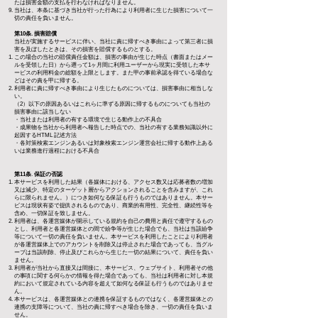
たは損害金額の支払を行わなければなりません。
当社は、本条に基づき当社が行った行為により利用者に生じた損害について一
切の責任を負いません。
第10条. 損
害賠償
当社が実施するサービスに伴い、当社に責に帰すべき事由によって第三者に損
害を及ぼしたときは、その損害を賠償するものとする。
この場合の当
社の賠償責任金額は、損害の事由が生じた時点（書面またはメー
ルを受領した日）から遡って1ヶ月間に利用ユーザーから現実に受領した本サ
ービスの利用料金の総額を上限とします。
また甲の事前承認を得ている場合な
どはその責を甲に帰する。
利用者に責に帰すべき事由により生じたものについては、損害事由に相当しな
い。
（2）以下の原因あるいはこれらに準ずる原因に帰するものについても当社の
損害事由に該当しない
・当社または利用者の有する環境で生じる動作上の不具合
・成果物を当社から利用者へ報告した時点での、当社の有する業務知識以外に
起因するHTML 記述方法
・各対策検索エンジンあるいは対象検索エンジン運営会社に帰する動作上ある
いは業務進行過程における不具合
第11条
.
保証の否認
本サービスを利用した結果（各媒体における、アクセス数又は応募者数の増加
又は減少、特定のターゲット層からアクションされることを含みますが、これ
らに限られません。）につき如何なる保証も行うものではありません。本サー
ビスは現状有姿で提供されるものであり、商業的有用性、完全性、継続性等を
含め、一切保証を致しません。
利用者は、各運営媒体が開示している規約を自己の費用と責任で遵守するもの
とし、利用者と各運営媒体との間で紛争等が生じた場合でも、当社は当該紛争
等について一切の責任を負いません。本サービスを利用したことにより利用者
が各運営媒体上でのアカウントを削除又は停止された場合であっても、当グル
ープは当該削除、停止及びこれらから生じた一切の結果について、責任を負い
ません。
利用者が当社から直接又は間接に、本サービス、ウェブサイト、利用者その他
の事項に関する何らかの情報を得た場合であっても、当社は利用者に対し本規
約において規定されている内容を超えて如何なる保証も行うものではありませ
ん。
本サービスは、各運営媒体との連携を保証するものではなく、各運営媒体との
連携の支障等について、当社の責に帰すべき場合を除き、一切の責任を負いま
せん。