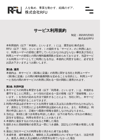
人を集め、事業を動かす、組織のギア。​
株式会社​RFU
サービス利用規約
制定：2021年5月6日
株式会社RFU
本利用規約（以下「本規約」といいます。）には、運営会社 株式会社
RFU（以下「当社」といいます。）の提供する「サービス」のご利用にあた
り、利用ユーザーの皆様に遵守していただかなければならない事項及び当社と
利用ユーザーの皆様との間の権利義務関係が定められております。当該サービ
スを利用ユーザーとしてご利用になる方は、本規約に同意する前に、必ず全文
お読み下さいますようお願いします。
第1条. 適用
本規約は、本サービス（第2条に定義）の利用に関する当社と利用ユーザー
（第2条に定義）との間の権利義務関係を定めることを目的とし、利用ユーザ
ーと当社の間の本サービスの利用に関わる一切の関係に適用されます。
第2条. 利用申請
本サービスの利用を希望する者（以下「利用者」といいます。）は、本規約を
遵守することに同意し、かつ当社の定める一定の情報（以下「登録情報」とい
います。）を当社の定める方法で提供することにより、当社に対し、本サービ
スの利用を申請することができます。
利用の申請は必ず本サービスを利用する個人又は法人自身が行わなければなら
ず、原則として代理人による利用申請は認められません。また、利用者は、利
用の申請にあたり、正確かつ最新の情報を提供しなければなりません。
当社は、第1項に基づき利用を申請した者が、以下の各号のいずれかの事由に
該当する場合は、利用を拒否することがあります。
本規約に違反するおそれがあると判断した場合
提供された登録情報の全部又は一部につき虚偽、誤記などの不備が発覚した場
合
過去に当社サービスの利用を取り消された者である場合
未成年者、成年被後見人、被保佐人又は被補助人のいずれかであり、法定代理
人、後見人､保佐人又は補助人の同意等を得ていなかった場合