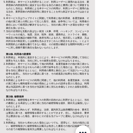
利用者は、本サービスを利用することが、利用ユーザーに適用のある法令、業
界団体の内部規則等に違反するか否かを自己の責任と費用に基づいて調査する
ものとし当社は、利用者による本サービスの利用が、利用ユーザーに適用のあ
る法令、業界団体の内部規則等に適合することを何ら保証するものではありま
せん。
本サービス又はウェブサイトに関連して利用者と他の利用者、各運営媒体、そ
の他の第三者との間において生じた取引、連絡、紛争等については、利用者の
責任において処理及び解決するものとし、当社の責に帰すべき場合を除き一切
責任を負いません。
当社の合理的な支配の及ばない状況（火事、停電、ハッキング、コンピュータ
ーウィルスの侵入、地震、洪水、戦争、疫病、通商停止、ストライキ、暴動、
物資及び輸送施設の確保不能、政府当局による介入、指示若しくは要請、又は
内外法令の制定若しくは改廃を含みますがこれらに限定されません。）により
利用契約上の義務を履行できない場合、その状態が継続する期間中利用ユーザ
ーに対し債務不履行責任を負わないものとします。​
第12条. 利用者の賠償等
利用者は、本規約に違反することにより、本サービスの利用に関連して当社に
損害を与えた場合、当社に対しその損害を賠償しなければなりません。
利用者が、本サービスに関連して他の利用者、各運営媒体その他の第三者から
クレームを受け又はそれらの者との間で紛争を生じた場合には、直ちにその内
容を当社に通知するとともに、利用者の費用と責任において当該クレーム又は
紛争を処理し、当社からの要請に基づき、その経過及び結果を当社に報告する
ものとします。
利用者による本サービスの利用に関連して、他の利用者、各運営媒体、その他
の第三者から権利侵害その他の理由により何らかの請求を受けた場合は、利用
者は当該請求に基づき当社が当該第三者に支払を余儀なくされた金額を賠償し
なければなりません。
第13条
.
秘密保持
利用者は、秘密情報を本サービスの利用の目的のみに利用するとともに、当社
の書面による承諾なしに第三者に当社の秘密情報を提供、開示又は漏洩しない
ものとします。
前項の定めに拘わらず、利用者は、法律、裁判所又は政府機関の命令、要求又
は要請に基づき、秘密情報を開示することができます。但し、当該命令、要求
又は要請があった場合、速やかにその旨を当グループに通知しなければなりま
せん。
利用者は、当社から求められた場合にはいつでも、遅滞なく、当社の指示に従
い、秘密情報並びに秘密情報を記載又は包含した書面その他の記録媒体物及び
その全ての複製物を返却又は廃棄しなければなりません。